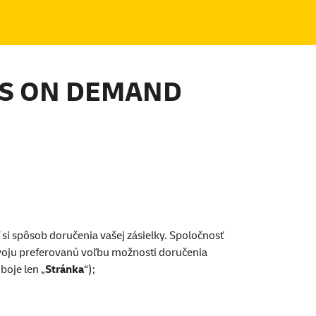
SS ON DEMAND
si spôsob doručenia vašej zásielky. Spoločnosť
Svoju preferovanú voľbu možnosti doručenia
oboje len „
Stránka
“);