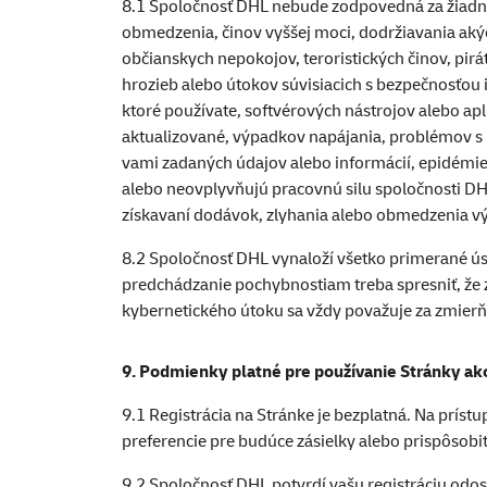
8.1 Spoločnosť DHL nebude zodpovedná za žiadn
obmedzenia, činov vyššej moci, dodržiavania ak
občianskych nepokojov, teroristických činov, pir
hrozieb alebo útokov súvisiacich s bezpečnosťou 
ktoré používate, softvérových nástrojov alebo apl
aktualizované, výpadkov napájania, problémov s
vami zadaných údajov alebo informácií, epidémie
alebo neovplyvňujú pracovnú silu spoločnosti DHL
získavaní dodávok, zlyhania alebo obmedzenia vý
8.2 Spoločnosť DHL vynaloží všetko primerané ús
predchádzanie pochybnostiam treba spresniť, že 
kybernetického útoku sa vždy považuje za zmierň
9. Podmienky platné pre používanie Stránky ak
9.1 Registrácia na Stránke je bezplatná. Na prístu
preferencie pre budúce zásielky alebo prispôsob
9.2 Spoločnosť DHL potvrdí vašu registráciu odos