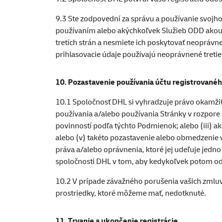
9.3 Ste zodpovední za správu a používanie svojho ú
používaním alebo akýchkoľvek Služieb ODD akouko
tretích strán a nesmiete ich poskytovať neoprávn
prihlasovacie údaje používajú neoprávnené tretie 
10. Pozastavenie používania účtu registrované
10.1 Spoločnosť DHL si vyhradzuje právo okamžit
používania a/alebo používania Stránky v rozpore 
povinností podľa týchto Podmienok; alebo (iii) 
alebo (v) takéto pozastavenie alebo obmedzenie
práva a/alebo oprávnenia, ktoré jej udeľuje jedn
spoločnosti DHL v tom, aby kedykoľvek potom od
10.2 V prípade závažného porušenia vašich zmluv
prostriedky, ktoré môžeme mať, nedotknuté.
11. Trvanie a ukončenie registrácie