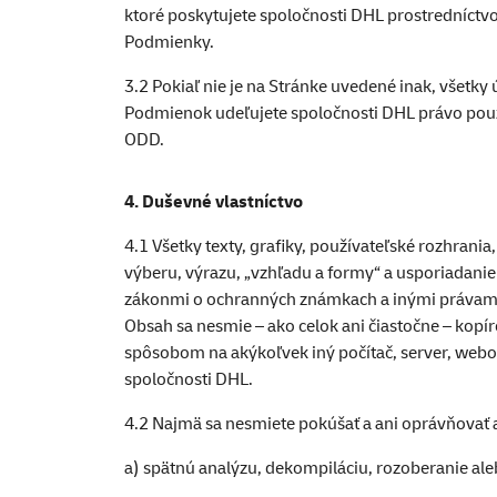
ktoré poskytujete spoločnosti DHL prostredníctv
Podmienky.
3.2 Pokiaľ nie je na Stránke uvedené inak, všetk
Podmienok udeľujete spoločnosti DHL právo použ
ODD.
4. Duševné vlastníctvo
4.1 Všetky texty, grafiky, používateľské rozhrania
výberu, výrazu, „vzhľadu a formy“ a usporiadanie 
zákonmi o ochranných známkach a inými právami 
Obsah sa nesmie – ako celok ani čiastočne – kopí
spôsobom na akýkoľvek iný počítač, server, web
spoločnosti DHL.
4.2 Najmä sa nesmiete pokúšať a ani oprávňovať
a) spätnú analýzu, dekompiláciu, rozoberanie al