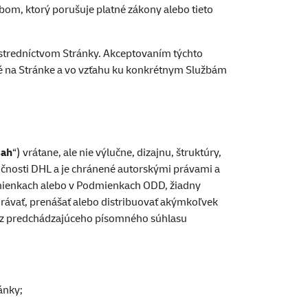
om, ktorý porušuje platné zákony alebo tieto
rostredníctvom Stránky. Akceptovaním týchto
é na Stránke a vo vzťahu ku konkrétnym Službám
ah
“) vrátane, ale nie výlučne, dizajnu, štruktúry,
ločnosti DHL a je chránené autorskými právami a
dmienkach alebo v Podmienkach ODD, žiadny
hrávať, prenášať alebo distribuovať akýmkoľvek
bez predchádzajúceho písomného súhlasu
ránky;