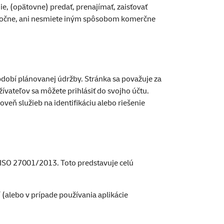
ie, (opätovne) predať, prenajímať, zaisťovať
iastočne, ani nesmiete iným spôsobom komerčne
bdobí plánovanej údržby. Stránka sa považuje za
ívateľov sa môžete prihlásiť do svojho účtu.
veň služieb na identifikáciu alebo riešenie
 ISO 27001/2013. Toto predstavuje celú
 (alebo v prípade používania aplikácie