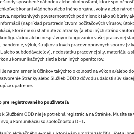
e škody spôsobené náhodou alebo okolnosťami, ktoré spoločnosť 
ýchkoľvek konaní vládneho alebo iného orgánu, vojny alebo národ
átstva, nepriaznivých poveternostných podmienok (ako sú búrky ale
informácií (napríklad prostredníctvom počítačových vírusov, útok
ikácií, ktoré nie sú stiahnuté zo Stránky (alebo iných stránok au
 konfiguráciou alebo nesprávnym fungovaním vašej pracovnej stan
, pandémie, výluk, štrajkov a iných pracovnoprávnych sporov (v k
 alebo subdodávateľov), nedostatku pracovnej sily, materiálu a s
konu komunikačných sietí a brán iných operátorov.
ilie na zmiernenie účinkov takýchto okolností na výkon a/alebo d
zatvorenie Stránky alebo Služieb ODD z dôvodu udalosti súvisiac
ujúce opatrenie.
o pre registrovaného používateľa
p k Službám ODD nie je potrebná registrácia na Stránke. Musíte sa v
iť svoju komunikáciu so spoločnosťou DHL.
laním aktivačného e-mailu, ktorý vám umožní založiť si účet a ihn