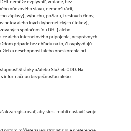
DHL nemôže ovplyvniť, vrátane, bez
ného núdzového stavu, demonštrácií,
bo záplavy), výbuchu, požiaru, trestných činov,
ov botov alebo iných kybernetických útokov),
torizovaných spoločnosťou DHL) alebo
ice alebo internetového pripojenia, nesprávnych
aždom prípade bez ohľadu na to, či ovplyvňujú
lužieb a neschopnosti alebo oneskorenia pri
ostupnosť Stránky a/alebo Služieb ODD. Na
ej s informačnou bezpečnosťou alebo
šak zaregistrovať, aby ste si mohli nastaviť svoje
eď potom môžete zaregistrovať svoje preferencie.