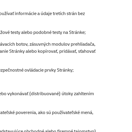
užívať informácie a údaje tretích strán bez
ažové testy alebo podobné testy na Stránke;
dávacích botov, zásuvných modulov prehliadača,
anie Stránky alebo kopírovať, pridávať, sťahovať
bezpečnostné ovládacie prvky Stránky;
alebo vykonávať (distribuované) útoky zahltením
ateľské poverenia, ako sú používateľské mená,
predstavujúce obchodné alebo firemné tajomstvo).