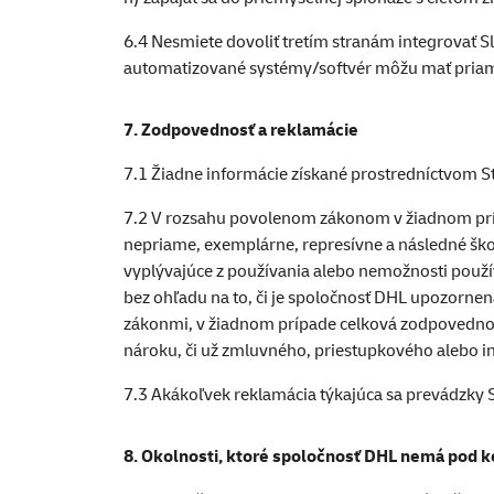
6.4 Nesmiete dovoliť tretím stranám integrovať 
automatizované systémy/softvér môžu mať priam
7. Zodpovednosť a reklamácie
7.1 Žiadne informácie získané prostredníctvom 
7.2 V rozsahu povolenom zákonom v žiadnom príp
nepriame, exemplárne, represívne a následné škody
vyplývajúce z používania alebo nemožnosti používa
bez ohľadu na to, či je spoločnosť DHL upozorne
zákonmi, v žiadnom prípade celková zodpovednos
nároku, či už zmluvného, priestupkového alebo i
7.3 Akákoľvek reklamácia týkajúca sa prevádzky 
8. Okolnosti, ktoré spoločnosť DHL nemá pod k