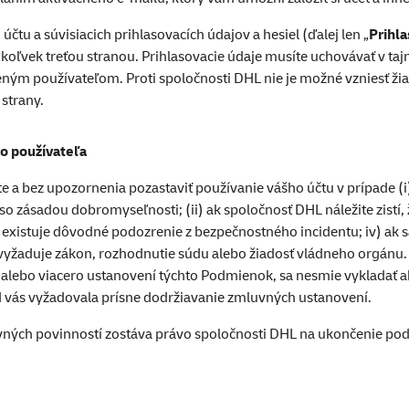
čtu a súvisiacich prihlasovacích údajov a hesiel (ďalej len „
Prihl
ľvek treťou stranou. Prihlasovacie údaje musíte uchovávať v taj
eným používateľom. Proti spoločnosti DHL nie je možné vzniesť žia
strany.
ho používateľa
e a bez upozornenia pozastaviť používanie vášho účtu v prípade 
so zásadou dobromyseľnosti; (ii) ak spoločnosť DHL náležite zistí
ak existuje dôvodné podozrenie z bezpečnostného incidentu; iv) a
 vyžaduje zákon, rozhodnutie súdu alebo žiadosť vládneho orgán
o alebo viacero ustanovení týchto Podmienok, sa nesmie vykladať a
 vás vyžadovala prísne dodržiavanie zmluvných ustanovení.
ných povinností zostáva právo spoločnosti DHL na ukončenie podľ