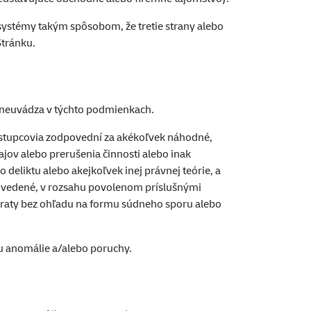
systémy takým spôsobom, že tretie strany alebo
Stránku.
e neuvádza v týchto podmienkach.
ástupcovia zodpovední za akékoľvek náhodné,
ajov alebo prerušenia činnosti alebo inak
 deliktu alebo akejkoľvek inej právnej teórie, a
e uvedené, v rozsahu povolenom príslušnými
traty bez ohľadu na formu súdneho sporu alebo
u anomálie a/alebo poruchy.