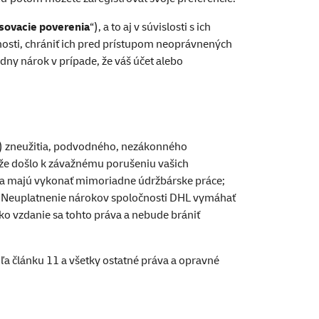
asovacie poverenia
“), a to aj v súvislosti s ich
nosti, chrániť ich pred prístupom neoprávnených
dny nárok v prípade, že váš účet alebo
(i) zneužitia, podvodného, nezákonného
, že došlo k závažnému porušeniu vašich
k sa majú vykonať mimoriadne údržbárske práce;
u. Neuplatnenie nárokov spoločnosti DHL vymáhať
ko vzdanie sa tohto práva a nebude brániť
a článku 11 a všetky ostatné práva a opravné