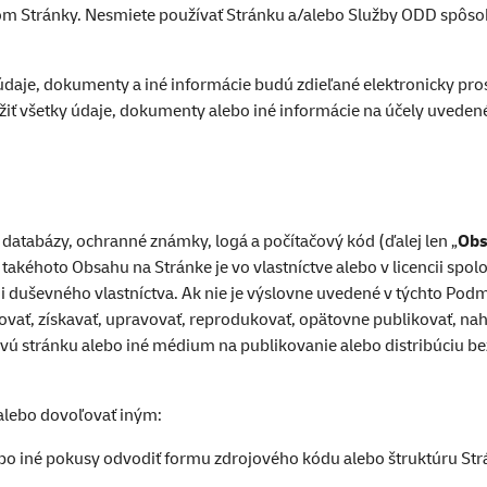
om Stránky. Nesmiete používať Stránku a/alebo Služby ODD spôsob
y údaje, dokumenty a iné informácie budú zdieľané elektronicky p
iť všetky údaje, dokumenty alebo iné informácie na účely uveden
, databázy, ochranné známky, logá a počítačový kód (ďalej len „
Obs
takéhoto Obsahu na Stránke je vo vlastníctve alebo v licencii spo
duševného vlastníctva. Ak nie je výslovne uvedené v týchto Po
rovať, získavať, upravovať, reprodukovať, opätovne publikovať, na
ovú stránku alebo iné médium na publikovanie alebo distribúciu 
 alebo dovoľovať iným:
ebo iné pokusy odvodiť formu zdrojového kódu alebo štruktúru St