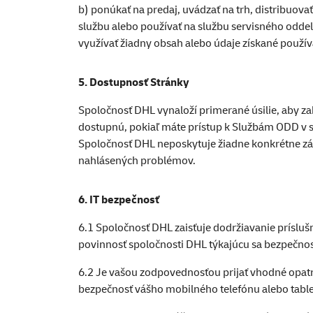
b) ponúkať na predaj, uvádzať na trh, distribuova
službu alebo používať na službu servisného odde
využívať žiadny obsah alebo údaje získané použí
5. Dostupnosť Stránky
Spoločnosť DHL vynaloží primerané úsilie, aby z
dostupnú, pokiaľ máte prístup k Službám ODD v súv
Spoločnosť DHL neposkytuje žiadne konkrétne záruk
nahlásených problémov.
6. IT bezpečnosť
6.1 Spoločnosť DHL zaisťuje dodržiavanie prísl
povinnosť spoločnosti DHL týkajúcu sa bezpečnost
6.2 Je vašou zodpovednosťou prijať vhodné opatre
bezpečnosť vášho mobilného telefónu alebo tabletu