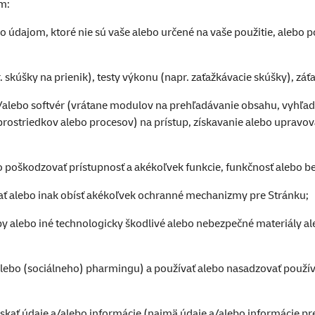
ám:
 údajom, ktoré nie sú vaše alebo určené na vaše použitie, alebo po
skúšky na prienik), testy výkonu (napr. zaťažkávacie skúšky), záť
/alebo softvér (vrátane modulov na prehľadávanie obsahu, vyhľa
prostriedkov alebo procesov) na prístup, získavanie alebo upravov
bo poškodzovať prístupnosť a akékoľvek funkcie, funkčnosť alebo 
vovať alebo inak obísť akékoľvek ochranné mechanizmy pre Stránku;
omby alebo iné technologicky škodlivé alebo nebezpečné materiály 
alebo (sociálneho) pharmingu) a používať alebo nasadzovať použív
získať údaje a/alebo informácie (najmä údaje a/alebo informácie 