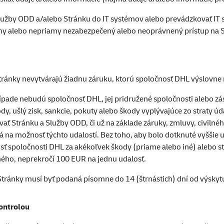
Služby ODD a/alebo Stránku do IT systémov alebo prevádzkovať IT 
y alebo nepriamy nezabezpečený alebo neoprávnený prístup na 
Stránky nevytvárajú žiadnu záruku, ktorú spoločnosť DHL výslovn
ade nebudú spoločnosť DHL, jej pridružené spoločnosti alebo z
, ušlý zisk, sankcie, pokuty alebo škody vyplývajúce zo straty úd
ť Stránku a Služby ODD, či už na základe záruky, zmluvy, civilného
ná na možnosť týchto udalostí. Bez toho, aby bolo dotknuté vyšši
ť spoločnosti DHL za akékoľvek škody (priame alebo iné) alebo s
ného, neprekročí 100 EUR na jednu udalosť.
Stránky musí byť podaná písomne do 14 (štrnástich) dní od výskyt
ontrolou