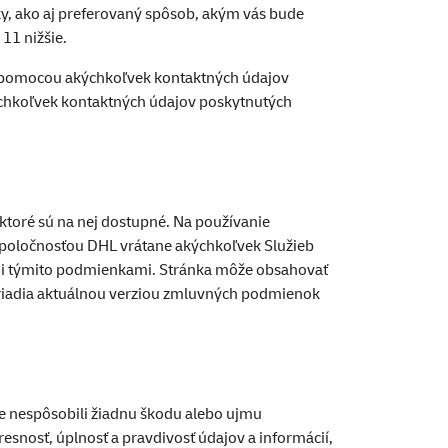
ky, ako aj preferovaný spôsob, akým vás bude
11 nižšie.
ch pomocou akýchkoľvek kontaktných údajov
ýchkoľvek kontaktných údajov poskytnutých
 ktoré sú na nej dostupné. Na používanie
 spoločnosťou DHL vrátane akýchkoľvek Služieb
mi týmito podmienkami. Stránka môže obsahovať
a riadia aktuálnou verziou zmluvných podmienok
te nespôsobili žiadnu škodu alebo ujmu
snosť, úplnosť a pravdivosť údajov a informácií,