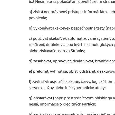
6.3 Nesmiete sa pokúšať ani dovoliť tretím stran
a) získať neoprávnený prístup k informáciám alebo
povolenia;
b) vykonávať akékoľvek bezpečnostné testy (napr. 
c) používať akékoľvek automatizované systémy a
rozšírení, doplnkov alebo iných technologických 
alebo získavať obsah zo Stránky;
d) zasahovať, upravovať, deaktivovať, brániť ale
e) prelomiť, vyhnúť sa, obísť, odstrániť, deakti
f) zaviesť vírusy, trójske kone, červy, logické b
servera služby alebo iné kybernetické útoky;
g) obstarávať (napr. prostredníctvom phishingu 
heslá, informácie o kreditných kartách;
h) zapájať sa do priemyselnej špionáže s cieľom 