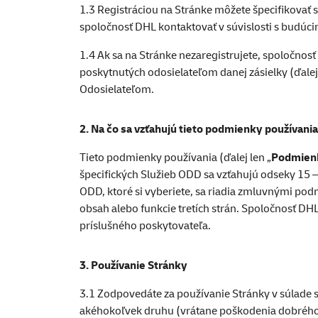
1.3 Registráciou na Stránke môžete špecifikovať
spoločnosť DHL kontaktovať v súvislosti s budúci
1.4 Ak sa na Stránke nezaregistrujete, spoločn
poskytnutých odosielateľom danej zásielky (ďale
Odosielateľom.
2. Na čo sa vzťahujú tieto podmienky používani
Tieto podmienky používania (ďalej len „
Podmien
špecifických Služieb ODD sa vzťahujú odseky 15 
ODD, ktoré si vyberiete, sa riadia zmluvnými 
obsah alebo funkcie tretích strán. Spoločnosť DH
príslušného poskytovateľa.
3. Používanie Stránky
3.1 Zodpovedáte za používanie Stránky v súlade s
akéhokoľvek druhu (vrátane poškodenia dobrého me