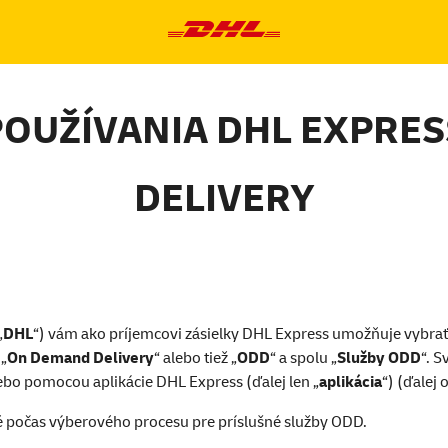
OUŽÍVANIA DHL EXPRE
DELIVERY
„
DHL
“) vám ako príjemcovi zásielky DHL Express umožňuje vybrať 
„
On Demand Delivery
“ alebo tiež „
ODD
“ a spolu „
Služby ODD
“. 
bo pomocou aplikácie DHL Express (ďalej len „
aplikácia
“) (ďalej 
é počas výberového procesu pre príslušné služby ODD.