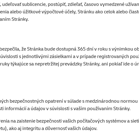
ť, udeľovať sublicencie, postúpiť, zdieľať, časovo vymedzené užívan
lenia alebo úžitkové výpočtové účely, Stránku ako celok alebo č
vaním Stránky.
abezpečila, že Stránka bude dostupná 365 dní v roku s výnimkou o
islosti s jednotlivými zásielkami a v prípade registrovaných použ
y týkajúce sa nepretržitej prevádzky Stránky, ani pokiaľ ide o úro
ušných bezpečnostných opatrení v súlade s medzinárodnou normou
i informácií a údajov v súvislosti s vaším používaním Stránky.
nia na zaistenie bezpečnosti vašich počítačových systémov a sietí
), ako aj integritu a dôvernosť vašich údajov.