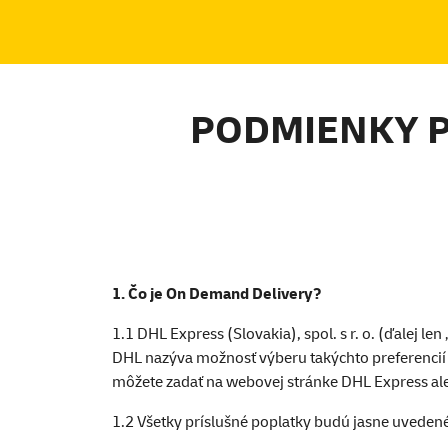
PODMIENKY P
1. Čo je On Demand Delivery?
1.1 DHL Express (Slovakia), spol. s r. o. (ďalej len 
DHL nazýva možnosť výberu takýchto preferencií 
môžete zadať na webovej stránke DHL Express ale
1.2 Všetky príslušné poplatky budú jasne uveden