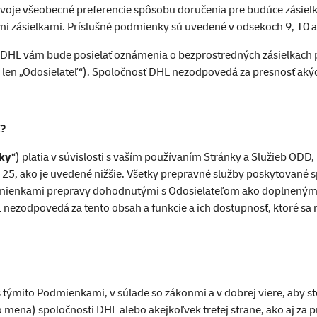
 svoje všeobecné preferencie spôsobu doručenia pre budúce zásiel
mi zásielkami. Príslušné podmienky sú uvedené v odsekoch 9, 10 a 
osť DHL vám bude posielať oznámenia o bezprostredných zásielka
j len „Odosielateľ“). Spoločnosť DHL nezodpovedá za presnosť ak
a?
ky
“) platia v súvislosti s vaším používaním Stránky a Služieb ODD,
– 25, ako je uvedené nižšie. Všetky prepravné služby poskytované
podmienkami prepravy dohodnutými s Odosielateľom ako doplnený
L nezodpovedá za tento obsah a funkcie a ich dostupnosť, ktoré s
 týmito Podmienkami, v súlade so zákonmi a v dobrej viere, aby s
na) spoločnosti DHL alebo akejkoľvek tretej strane, ako aj za pre